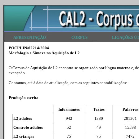
APRESENTAÇÃO
CORPUS
LIGAÇÕES ÚT
POCI/LIN/62214/2004
Morfologia e Sintaxe na Aquisição de L2
O Corpus de Aquisição de L2 encontra-se organizado por língua materna e, dentr
avançado.
Contamos, até à data de atualização, com as seguintes contabilizações:
Produção escrita
Informantes
Textos
Palavras
L2 adultos
942
1380
281301
Controlo adultos
52
49
15598
L2 crianças
75
75
7472