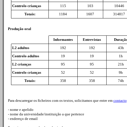
Controlo crianças
115
103
10446
Totais:
1184
1607
314817
Produção oral
Informantes
Entrevistas
Duraçã
L2 adultos
192
192
43h
Controlo adultos
19
19
1h
L2 crianças
95
95
21h
Controlo crianças
52
52
9h
Totais:
358
358
74h
Para descarregar os ficheiros com os textos, solicitamos que entre em
contacto
- nome e apelido
- nome da universidade/instituição a que pertence
- endereço de email